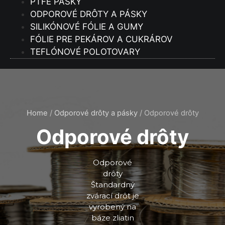
PTFE PÁSKY
ODPOROVÉ DRÔTY A PÁSKY
SILIKÓNOVÉ FÓLIE A GUMY
FÓLIE PRE PEKÁROV A CUKRÁROV
TEFLÓNOVÉ POLOTOVARY
Home
/
Odporové drôty a pásky
/ Odporové drôty
Odporové drôty
Odporové
drôty
Štandardný
zvárací drôt je
vyrobený na
báze zliatin