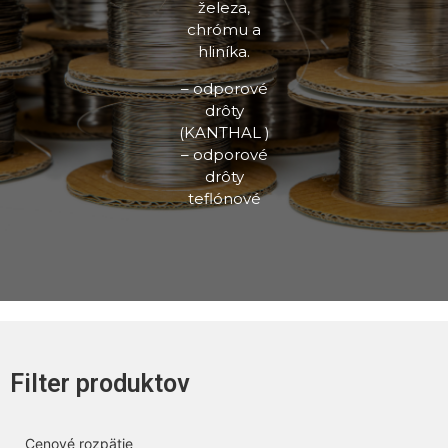
železa,
chrómu a
hliníka.
– odporové
drôty
(KANTHAL )
– odporové
drôty
teflónové
Filter produktov
Cenové rozpätie