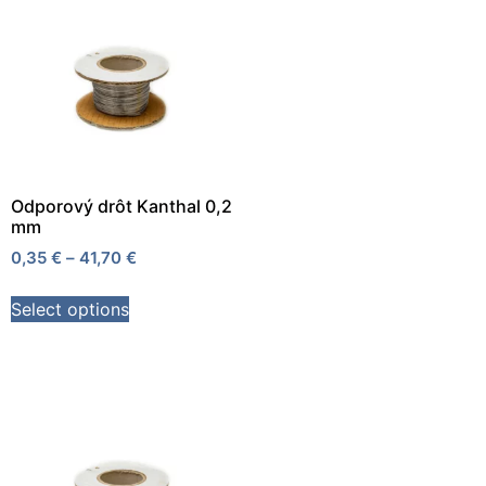
Odporový drôt Kanthal 0,2
mm
0,35
€
–
41,70
€
Select options