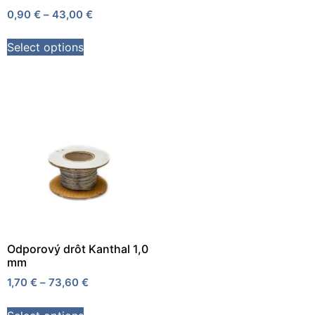
0,90
€
–
43,00
€
Select options
Odporový drôt Kanthal 1,0
mm
1,70
€
–
73,60
€