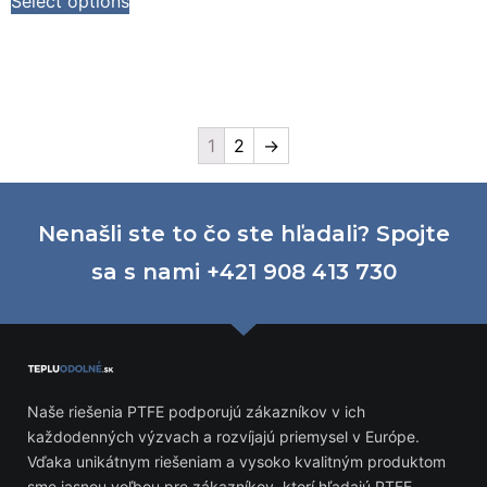
Select options
1
2
→
Nenašli ste to čo ste hľadali? Spojte
sa s nami +421 908 413 730
Naše riešenia PTFE podporujú zákazníkov v ich
každodenných výzvach a rozvíjajú priemysel v Európe.
Vďaka unikátnym riešeniam a vysoko kvalitným produktom
sme jasnou voľbou pre zákazníkov, ktorí hľadajú PTFE