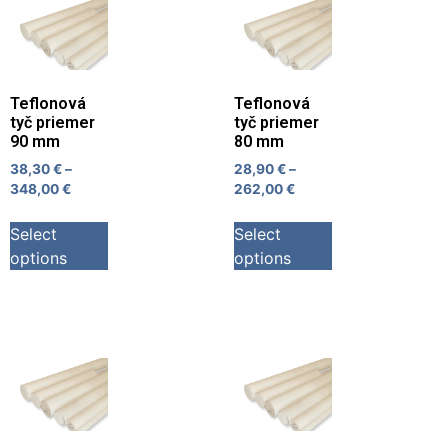
Teflonová
Teflonová
tyč priemer
tyč priemer
90 mm
80 mm
38,30
€
–
28,90
€
–
348,00
€
262,00
€
Select
Select
options
options