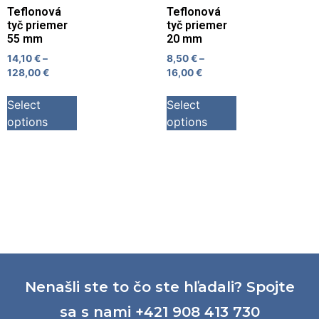
Teflonová
Teflonová
tyč priemer
tyč priemer
55 mm
20 mm
14,10
€
–
8,50
€
–
128,00
€
16,00
€
Select
Select
options
options
Nenašli ste to čo ste hľadali? Spojte
sa s nami +421 908 413 730