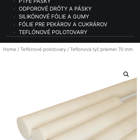
PTFE PÁSKY
ODPOROVÉ DRÔTY A PÁSKY
SILIKÓNOVÉ FÓLIE A GUMY
FÓLIE PRE PEKÁROV A CUKRÁROV
TEFLÓNOVÉ POLOTOVARY
Home
/
Teflónové polotovary
/ Teflonová tyč priemer 70 mm