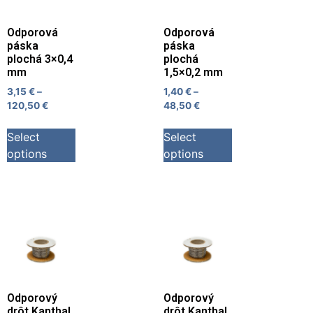
Odporová
Odporová
páska
páska
plochá 3×0,4
plochá
mm
1,5×0,2 mm
3,15
€
–
1,40
€
–
120,50
€
48,50
€
Select
Select
options
options
Odporový
Odporový
drôt Kanthal
drôt Kanthal