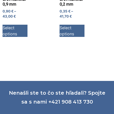
0,9 mm
0,2 mm
0,90
€
–
0,35
€
–
43,00
€
41,70
€
Select
Select
options
options
Nenašli ste to čo ste hľadali? Spojte
sa s nami +421 908 413 730