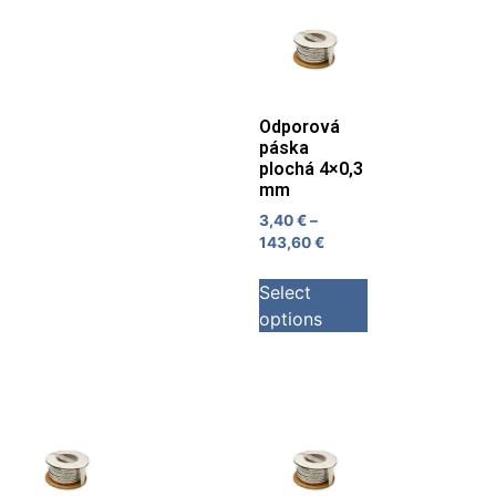
Odporová
páska
plochá 4×0,3
mm
3,40
€
–
143,60
€
Select
options